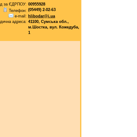
д за ЄДРПОУ:
00955928
(05449) 2-02-63
Телефон:
e-mail:
hlibodar@i.ua
дична адреса:
41100, Сумська обл.,
м.Шостка, вул. Кожедуба,
1