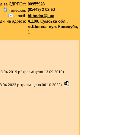
д за ЄДРПОУ:
00955928
(05449) 2-02-63
Телефон:
e-mail:
hlibodar@i.ua
дична адреса:
41100, Сумська обл.,
м.Шостка, вул. Кожедуба,
1
.04.2019 р." (розміщено 13.09.2019)
.04.2023 р. (розміщено 06.10.2023)